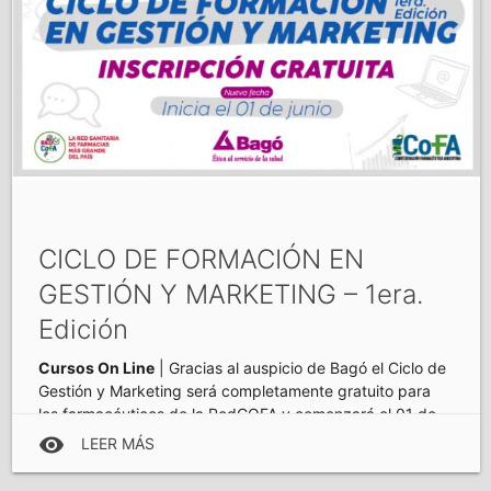
CICLO DE FORMACIÓN EN
GESTIÓN Y MARKETING – 1era.
Edición
Cursos On Line
| Gracias al auspicio de Bagó el Ciclo de
Gestión y Marketing será completamente gratuito para
los farmacéuticos de la RedCOFA y comenzará el 01 de
junio.
visibility
LEER MÁS