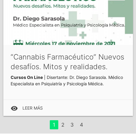
“Cannabis Farmacéutico” Nuevos
desafíos. Mitos y realidades.
Cursos On Line
| Disertante: Dr. Diego Sarasola. Médico
Especialista en Psiquiatría y Psicología Médica.
visibility
LEER MÁS
1
2
3
4