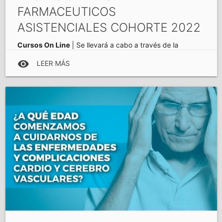
FARMACEUTICOS
ASISTENCIALES COHORTE 2022
Cursos On Line
| Se llevará a cabo a través de la
plataforma virtual, el 22 de abril. Adjuntamos dossier con
visibility
LEER MÁS
toda la información al respecto.