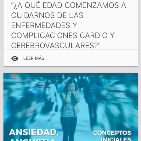
“¿A QUÉ EDAD COMENZAMOS A
CUIDARNOS DE LAS
ENFERMEDADES Y
COMPLICACIONES CARDIO Y
CEREBROVASCULARES?"
Cursos On Line
| Disertante: Dra. Judith Zilberman
visibility
LEER MÁS