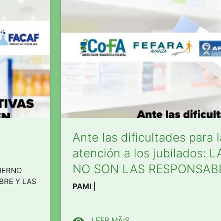
Ante las dificultades para 
atención a los jubilados:
NO SON LAS RESPONSAB
BIERNO
BRE Y LAS
PAMI
|
visibility
LEER MÃ¡S