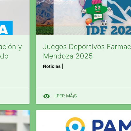
ación y
Juegos Deportivos Farmac
ado
Mendoza 2025
Noticias
|
visibility
LEER MÃ¡S