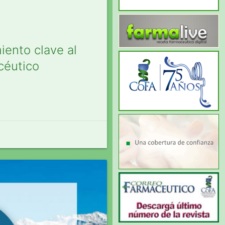
miento clave al
acéutico