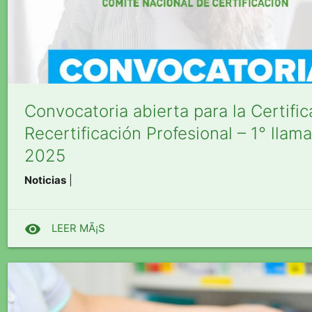
Convocatoria abierta para la Certific
Recertificación Profesional – 1° llam
2025
Noticias
|
visibility
LEER MÃ¡S