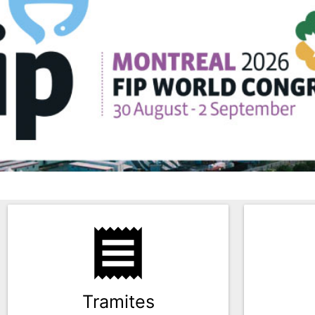
receipt
Tramites