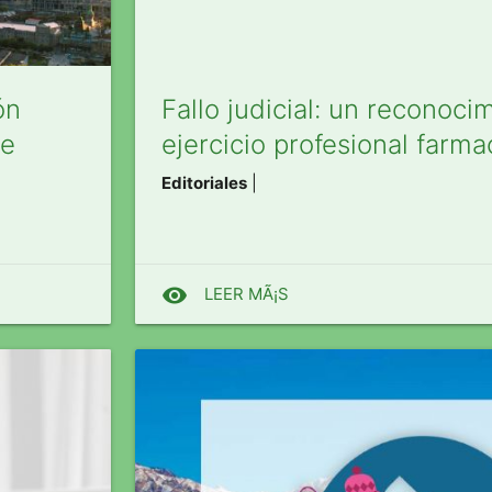
ón
Fallo judicial: un reconoci
de
ejercicio profesional farm
Editoriales
|
visibility
LEER MÃ¡S